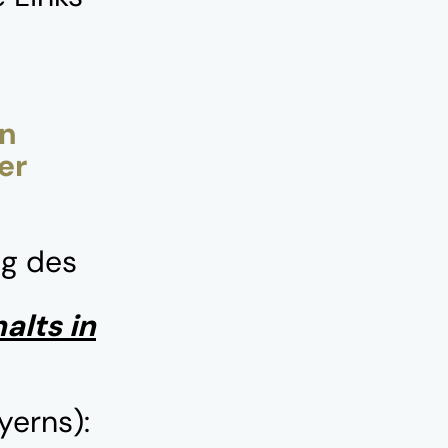
en
er
ng des
alts in
yerns):