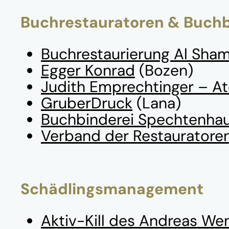
Buchrestauratoren & Buch
Buchrestaurierung Al Sham
Egger Konrad
(Bozen)
Judith Emprechtinger – Ate
GruberDruck
(Lana)
Buchbinderei Spechtenha
Verband der Restauratore
Schädlingsmanagement
Aktiv-Kill des Andreas We