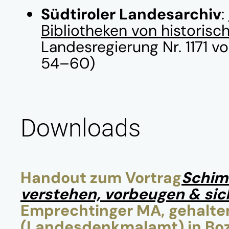
Südtiroler Landesarchiv
:
Bibliotheken von historis
Landesregierung Nr. 1171 v
54–60)
Downloads
Handout zum Vortrag
Schim
verstehen, vorbeugen & si
Emprechtinger MA, gehalten
(Landesdenkmalamt) in Bo