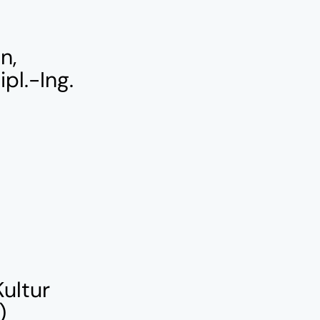
n,
pl.-Ing.
ultur
)