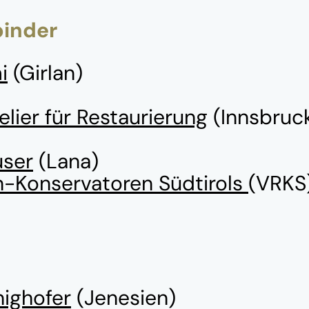
binder
i
(Girlan)
lier für Restaurierung
(Innsbruc
user
(Lana)
n-Konservatoren Südtirols
(VRKS
nighofer
(Jenesien)