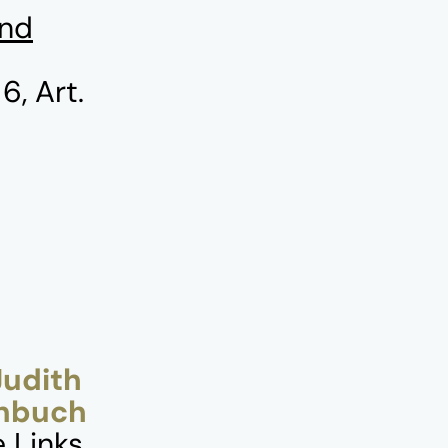
und
6, Art.
Judith
enbuch
 Links